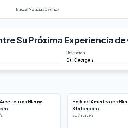
Buscar
Noticias
Casinos
tre Su Próxima Experiencia de
Ubicación
 America ms Nieuw
Holland America ms Nie
dam
Statendam
's
St. George's
lles
Ver Detalles