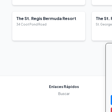
The St. Regis Bermuda Resort
The St.
34 Coot Pond Road
St. George
Ver Detalles
Ver Deta
Enlaces Rápidos
Buscar