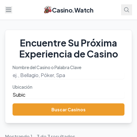
Casino.Watch
Open menu
Encuentre Su Próxima
Experiencia de Casino
Nombre del Casino o Palabra Clave
Ubicación
Buscar Casinos
Mostrando 1 - 3 de 3 resultados