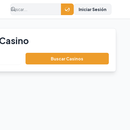
Iniciar Sesión
 Casino
Buscar Casinos