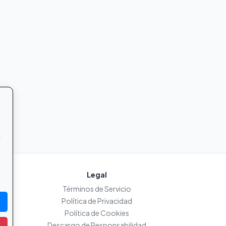
r
Legal
Términos de Servicio
Política de Privacidad
Política de Cookies
Descargo de Responsabilidad