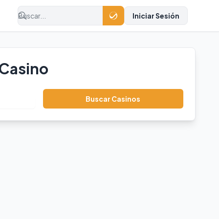
Iniciar Sesión
 Casino
Buscar Casinos