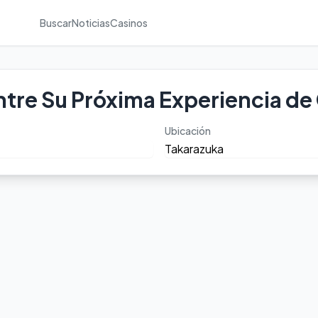
Buscar
Noticias
Casinos
tre Su Próxima Experiencia de
Ubicación