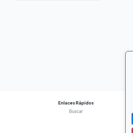
Enlaces Rápidos
Buscar