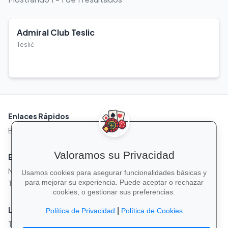
Admiral Club Teslic
Teslić
Ver Detalles
Enlaces Rápidos
Buscar
Valoramos su Privacidad
Explorar Más
Noticias
Usamos cookies para asegurar funcionalidades básicas y
Todos los idiomas
para mejorar su experiencia. Puede aceptar o rechazar
cookies, o gestionar sus preferencias.
Legal
|
Política de Privacidad
Política de Cookies
Términos de Servicio