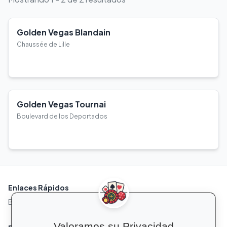
Golden Vegas Blandain
Chaussée de Lille
Ver Detalles
Golden Vegas Tournai
Boulevard de los Deportados
Ver Detalles
Enlaces Rápidos
Buscar
Valoramos su Privacidad