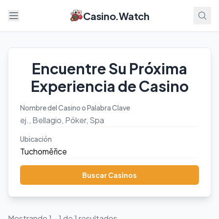
Casino.Watch
Open menu
Encuentre Su Próxima
Experiencia de Casino
Nombre del Casino o Palabra Clave
Ubicación
Buscar Casinos
Mostrando 1 - 1 de 1 resultados