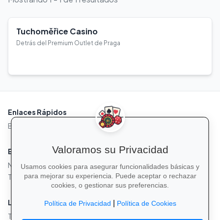
Tuchoměřice Casino
Detrás del Premium Outlet de Praga
Ver Detalles
Enlaces Rápidos
Buscar
Valoramos su Privacidad
Explorar Más
Noticias
Usamos cookies para asegurar funcionalidades básicas y
Todos los idiomas
para mejorar su experiencia. Puede aceptar o rechazar
cookies, o gestionar sus preferencias.
Legal
|
Política de Privacidad
Política de Cookies
Términos de Servicio