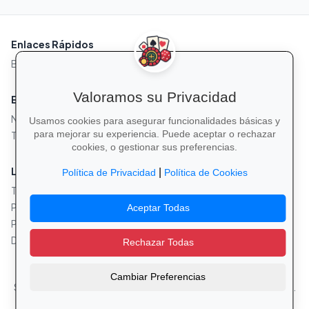
Enlaces Rápidos
Buscar
Valoramos su Privacidad
Explorar Más
Noticias
Usamos cookies para asegurar funcionalidades básicas y
Todos los idiomas
para mejorar su experiencia. Puede aceptar o rechazar
cookies, o gestionar sus preferencias.
Legal
|
Política de Privacidad
Política de Cookies
Términos de Servicio
Política de Privacidad
Aceptar Todas
Política de Cookies
Descargo de Responsabilidad
Rechazar Todas
© 2026 Casino.Watch. Todos los derechos reservados.
Cambiar Preferencias
Su guía definitiva de casinos y resorts físicos en todo el mundo.
Juegue de forma responsable. Debe tener la edad legal para jugar.