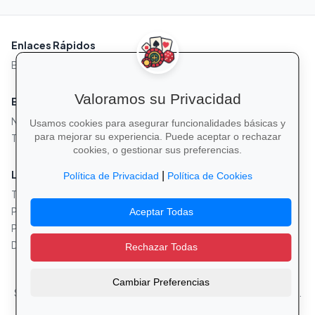
Enlaces Rápidos
Buscar
Valoramos su Privacidad
Explorar Más
Noticias
Usamos cookies para asegurar funcionalidades básicas y
Todos los idiomas
para mejorar su experiencia. Puede aceptar o rechazar
cookies, o gestionar sus preferencias.
Legal
|
Política de Privacidad
Política de Cookies
Términos de Servicio
Política de Privacidad
Aceptar Todas
Política de Cookies
Descargo de Responsabilidad
Rechazar Todas
© 2026 Casino.Watch. Todos los derechos reservados.
Cambiar Preferencias
Su guía definitiva de casinos y resorts físicos en todo el mundo.
Juegue de forma responsable. Debe tener la edad legal para jugar.