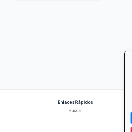
Enlaces Rápidos
Buscar