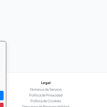
r
Legal
Términos de Servicio
Política de Privacidad
Política de Cookies
Descargo de Responsabilidad