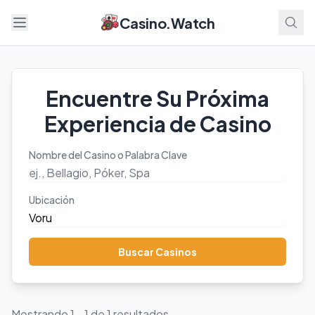
Casino.Watch
Open menu
Encuentre Su Próxima
Experiencia de Casino
Nombre del Casino o Palabra Clave
Ubicación
Buscar Casinos
Mostrando 1 - 1 de 1 resultados