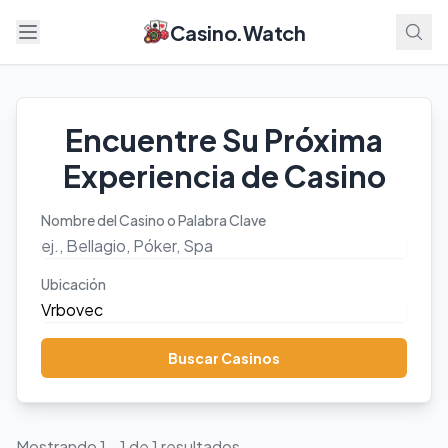
Casino.Watch
Open menu
Encuentre Su Próxima
Experiencia de Casino
Nombre del Casino o Palabra Clave
Ubicación
Buscar Casinos
Mostrando 1 - 1 de 1 resultados