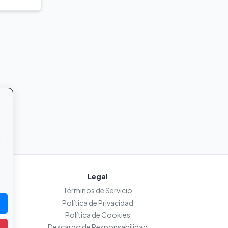
r
Legal
Términos de Servicio
Política de Privacidad
Política de Cookies
Descargo de Responsabilidad