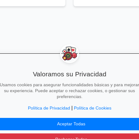
Valoramos su Privacidad
Usamos cookies para asegurar funcionalidades básicas y para mejora
su experiencia. Puede aceptar o rechazar cookies, o gestionar sus
preferencias.
Explorar Más
|
Política de Privacidad
Política de Cookies
Noticias
Todos los idiomas
Aceptar Todas