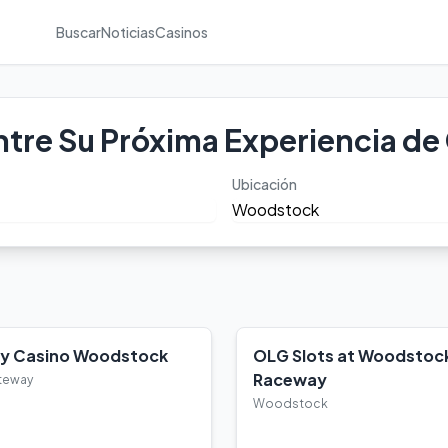
Buscar
Noticias
Casinos
tre Su Próxima Experiencia de
Ubicación
y Casino Woodstock
OLG Slots at Woodstoc
Raceway
teway
Woodstock
lles
Ver Detalles