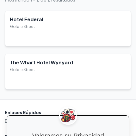
Hotel Federal
Goldie Street
Ver Detalles
The Wharf Hotel Wynyard
Goldie Street
Ver Detalles
Enlaces Rápidos
Buscar
Valoramos su Privacidad