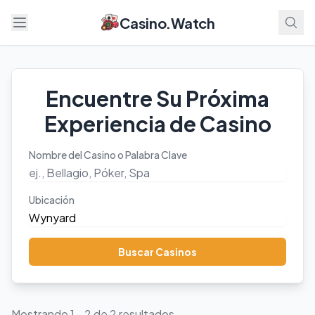
Casino.Watch
Open menu
Encuentre Su Próxima
Experiencia de Casino
Nombre del Casino o Palabra Clave
Ubicación
Buscar Casinos
Mostrando 1 - 2 de 2 resultados