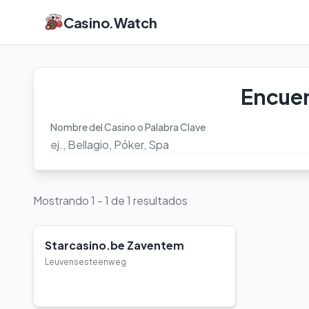
Casino.Watch
Encuen
Nombre del Casino o Palabra Clave
Mostrando 1 - 1 de 1 resultados
Starcasino.be Zaventem
Leuvensesteenweg
Ver Detalles