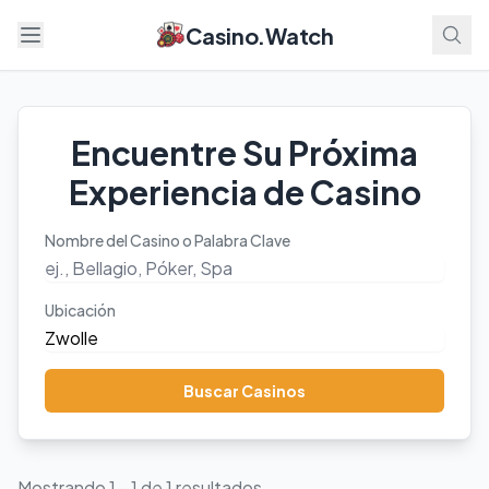
Casino.Watch
Open menu
Encuentre Su Próxima
Experiencia de Casino
Nombre del Casino o Palabra Clave
Ubicación
Buscar Casinos
Mostrando 1 - 1 de 1 resultados