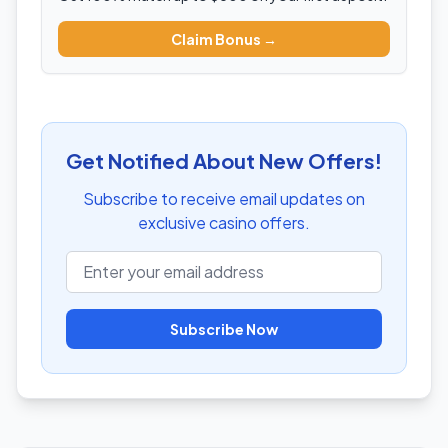
Claim Bonus →
Get Notified About New Offers!
Subscribe to receive email updates on
exclusive casino offers.
Subscribe Now