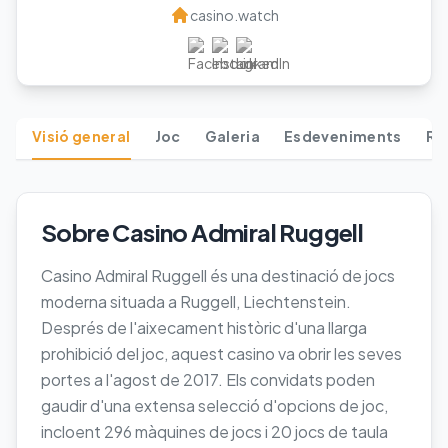
casino.watch
Visió general
Joc
Galeria
Esdeveniments
Re
Sobre Casino Admiral Ruggell
Casino Admiral Ruggell és una destinació de jocs
moderna situada a Ruggell, Liechtenstein.
Després de l'aixecament històric d'una llarga
prohibició del joc, aquest casino va obrir les seves
portes a l'agost de 2017. Els convidats poden
gaudir d'una extensa selecció d'opcions de joc,
incloent 296 màquines de jocs i 20 jocs de taula