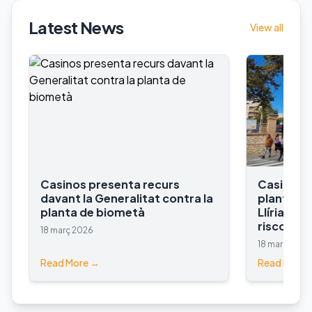
Latest News
View all
Casinos presenta recurs
Casinos r
davant la Generalitat contra la
planta de
planta de biometà
Llíria da
riscos am
18 març 2026
18 març 2026
Read More →
Read More 