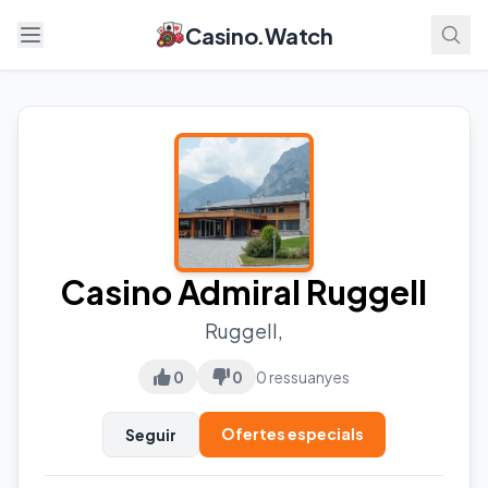
Casino.Watch
Open menu
Casino Admiral Ruggell
Ruggell,
0
0
0 ressuanyes
Ofertes especials
Seguir