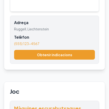
Adreça
Ruggell, Liechtenstein
Telèfon
(555) 123-4567
Obtenir indicacions
Joc
Màquines escurabutxaques