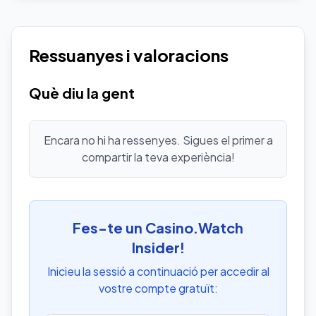
Ressuanyes i valoracions
Què diu la gent
Encara no hi ha ressenyes. Sigues el primer a
compartir la teva experiència!
Fes-te un Casino.Watch
Insider!
Inicieu la sessió a continuació per accedir al
vostre compte gratuït: