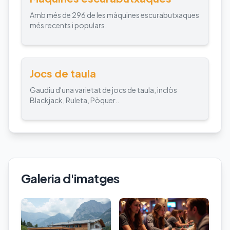
Amb més de 296 de les màquines escurabutxaques
més recents i populars.
Jocs de taula
Gaudiu d'una varietat de jocs de taula, inclòs
Blackjack, Ruleta, Pòquer..
Galeria d'imatges