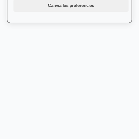
Canvia les preferències
Enllaços ràpids
Cerca
Explora més
Notícies
Tots els idiomes
Legal
Termes del servei
Política de privadesa