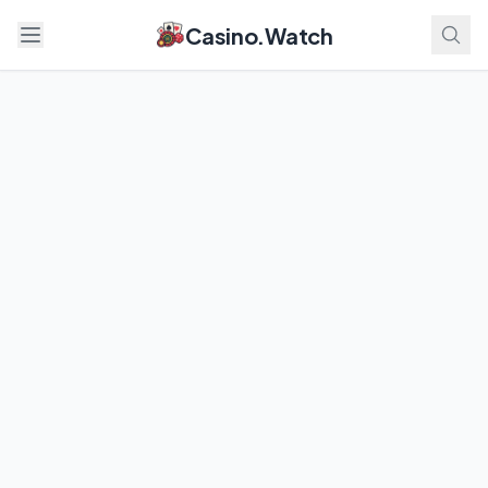
Casino.Watch
Open menu