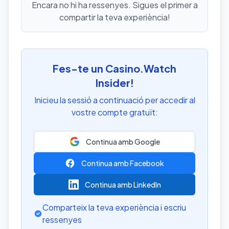
Encara no hi ha ressenyes. Sigues el primer a
compartir la teva experiència!
Fes-te un Casino.Watch
Insider!
Inicieu la sessió a continuació per accedir al
vostre compte gratuït:
Continua amb Google
Continua amb Facebook
Continua amb LinkedIn
Comparteix la teva experiència i escriu
ressenyes