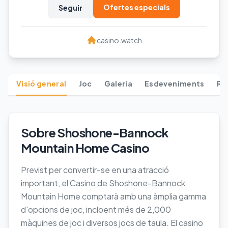
Ofertes especials
Seguir
casino.watch
Visió general
Joc
Galeria
Esdeveniments
Re
Sobre Shoshone-Bannock
Mountain Home Casino
Previst per convertir-se en una atracció
important, el Casino de Shoshone-Bannock
Mountain Home comptarà amb una àmplia gamma
d'opcions de joc, incloent més de 2,000
màquines de joc i diversos jocs de taula. El casino