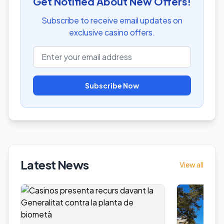
Get Notified About New Offers!
Subscribe to receive email updates on
exclusive casino offers.
Subscribe Now
Latest News
View all