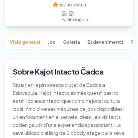
casino.watch
Visió general
Joc
Galeria
Esdeveniments
Re
Sobre Kajot Intacto Čadca
Situat en la pintoresca ciutat de Cadca a
Eslovàquia, Kajot Intacto és més que un casino;
és un lloc encantador que combina jocs i cultura
local. Amb diverses màquines de jocs disponibles i
un enfocament en el servei al client, els visitants
poden gaudir d'una experiència apassionant. La
seva ubicació al llarg de Slobody afegeix a la seva