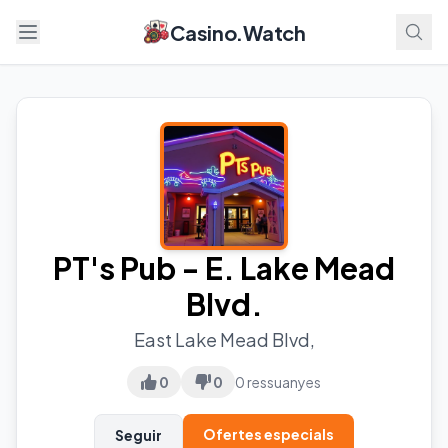
Casino.Watch
Open menu
PT's Pub - E. Lake Mead
Blvd.
East Lake Mead Blvd,
0
0
0 ressuanyes
Ofertes especials
Seguir