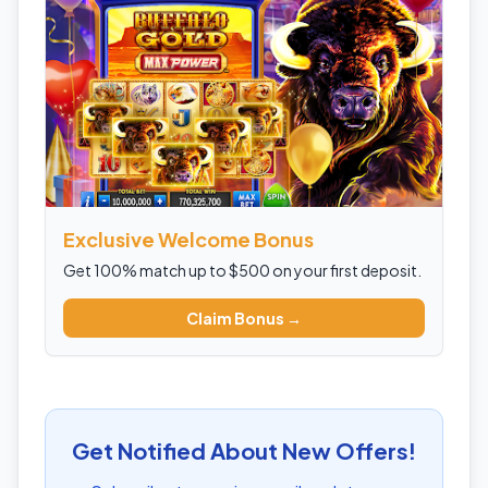
Exclusive Welcome Bonus
Get 100% match up to $500 on your first deposit.
Claim Bonus →
Get Notified About New Offers!