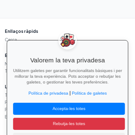
Enllaços ràpids
Cerca
Explora més
Valorem la teva privadesa
Notícies
Tots els idiomes
Utilitzem galetes per garantir funcionalitats bàsiques i per
millorar la teva experiència. Pots acceptar o rebutjar les
galetes, o gestionar les teves preferències.
Legal
|
Política de privadesa
Política de galetes
Termes del servei
Política de privadesa
Accepta-les totes
Política de galetes
Exempció de responsabilitat
Rebutja-les totes
© 2026 Casino.Watch. Tots els drets reservats.