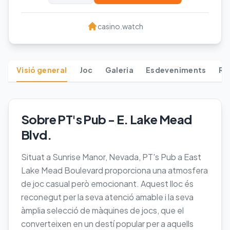
casino.watch
Visió general
Joc
Galeria
Esdeveniments
Re
Sobre PT's Pub - E. Lake Mead
Blvd.
Situat a Sunrise Manor, Nevada, PT's Pub a East
Lake Mead Boulevard proporciona una atmosfera
de joc casual però emocionant. Aquest lloc és
reconegut per la seva atenció amable i la seva
àmplia selecció de màquines de jocs, que el
converteixen en un destí popular per a aquells