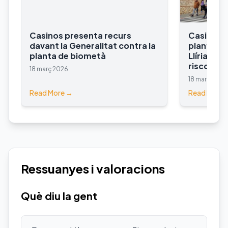
Casinos presenta recurs
Casinos r
davant la Generalitat contra la
planta de
planta de biometà
Llíria da
riscos am
18 març 2026
18 març 2026
Read More →
Read More 
Ressuanyes i valoracions
Què diu la gent