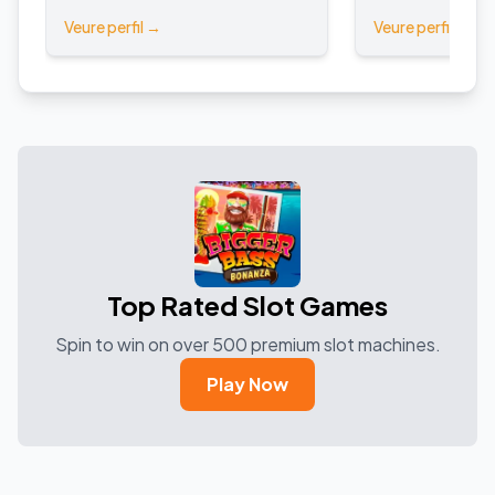
Veure perfil →
Veure perfil →
Top Rated Slot Games
Spin to win on over 500 premium slot machines.
Play Now