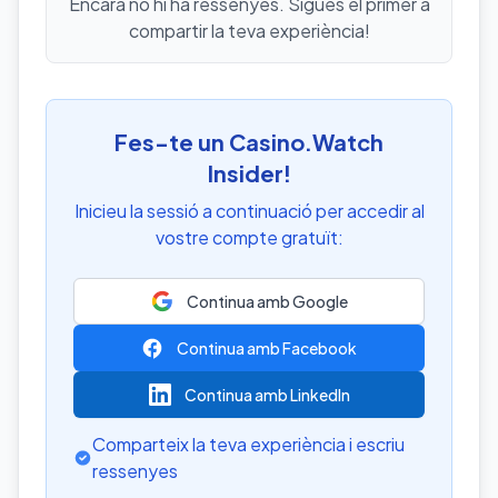
Encara no hi ha ressenyes. Sigues el primer a
compartir la teva experiència!
Fes-te un Casino.Watch
Insider!
Inicieu la sessió a continuació per accedir al
vostre compte gratuït:
Continua amb Google
Continua amb Facebook
Continua amb LinkedIn
Comparteix la teva experiència i escriu
ressenyes