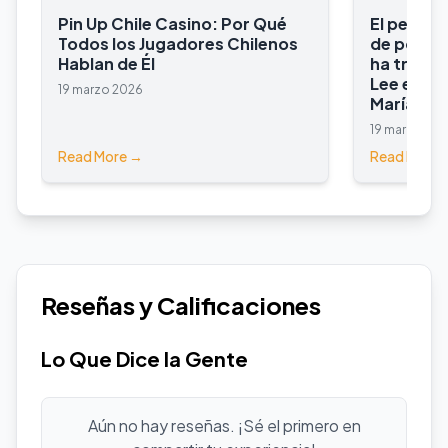
Pin Up Chile Casino: Por Qué
El peso m
Todos los Jugadores Chilenos
de poker 
Hablan de Él
ha transp
Lee este 
19 marzo 2026
María
19 marzo 20
Read More →
Read More 
Reseñas y Calificaciones
Lo Que Dice la Gente
Aún no hay reseñas. ¡Sé el primero en