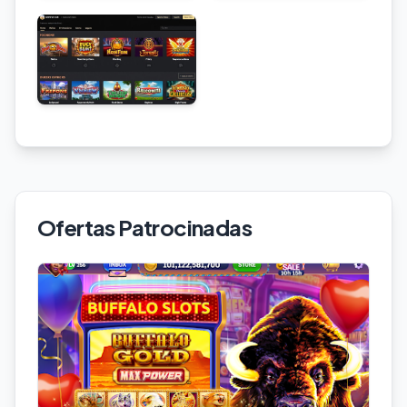
Ofertas Patrocinadas