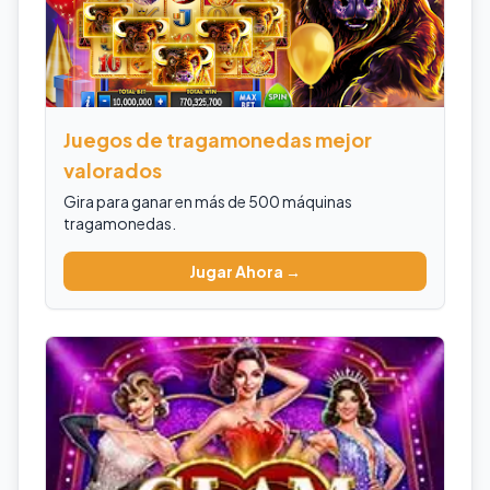
Juegos de tragamonedas mejor
valorados
Gira para ganar en más de 500 máquinas
tragamonedas.
Jugar Ahora →