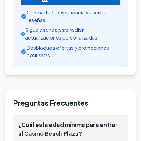
Comparte tu experiencia y escribe
reseñas
Sigue casinos para recibir
actualizaciones personalizadas
Desbloquea ofertas y promociones
exclusivas
Preguntas Frecuentes
¿Cuál es la edad mínima para entrar
al Casino Beach Plaza?