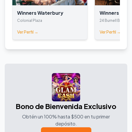
Winners Waterbury
Winners Norw
Colonial Plaza
24 Burnell Bouleva
Ver Perfil →
Ver Perfil →
Bono de Bienvenida Exclusivo
Obtén un 100% hasta $500 en tu primer
depósito.