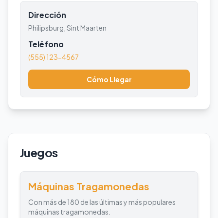
Dirección
Philipsburg, Sint Maarten
Teléfono
(555) 123-4567
Cómo Llegar
Juegos
Máquinas Tragamonedas
Con más de 180 de las últimas y más populares
máquinas tragamonedas.