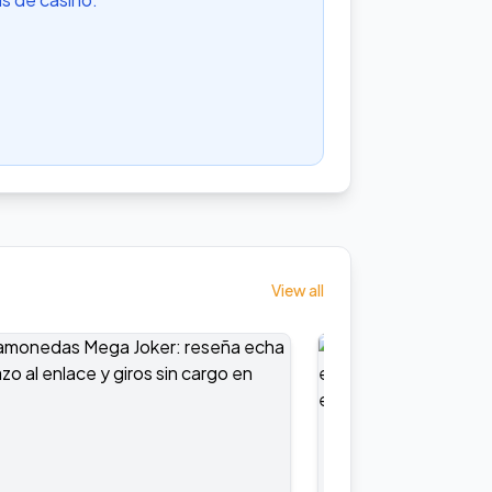
View all