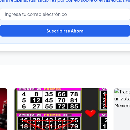
Suscribirse Ahora