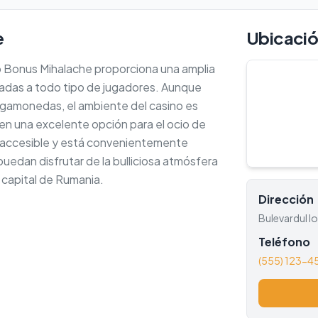
e
Ubicació
o Bonus Mihalache proporciona una amplia
das a todo tipo de jugadores. Aunque
gamonedas, el ambiente del casino es
 en una excelente opción para el ocio de
e accesible y está convenientemente
uedan disfrutar de la bulliciosa atmósfera
 capital de Rumania.
Dirección
Bulevardul I
Teléfono
(555) 123-4