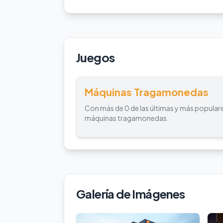
Juegos
Máquinas Tragamonedas
Con más de 0 de las últimas y más popular
máquinas tragamonedas.
Galería de Imágenes