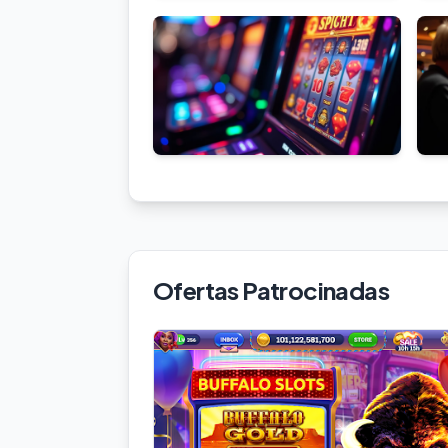
Ofertas Patrocinadas