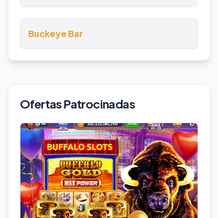
Buckeye Bar
Ofertas Patrocinadas