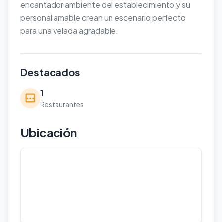
encantador ambiente del establecimiento y su
personal amable crean un escenario perfecto
para una velada agradable.
Destacados
1
Restaurantes
Ubicación