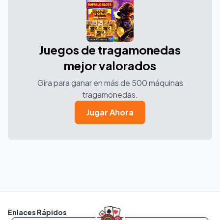
Juegos de tragamonedas
mejor valorados
Gira para ganar en más de 500 máquinas
tragamonedas.
Jugar Ahora
Enlaces Rápidos