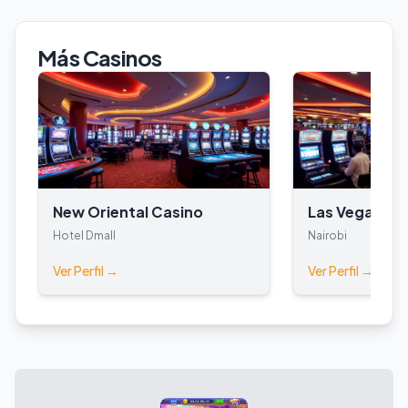
Más Casinos
New Oriental Casino
Las Vegas Ca
Hotel Dmall
Nairobi
Ver Perfil →
Ver Perfil →