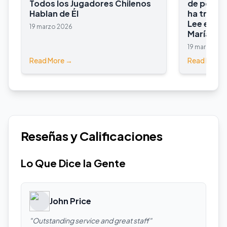
Todos los Jugadores Chilenos
de poker 
Hablan de Él
ha transp
Lee este 
19 marzo 2026
María
19 marzo 20
Read More →
Read More 
Reseñas y Calificaciones
Lo Que Dice la Gente
John Price
"Outstanding service and great staff"