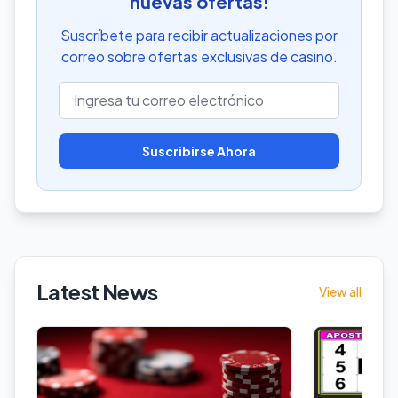
nuevas ofertas!
Suscríbete para recibir actualizaciones por
correo sobre ofertas exclusivas de casino.
Suscribirse Ahora
Latest News
View all