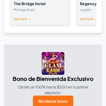
The Bridge Hotel
Regency Casi
Montagu Road
Laughlin
Ver Perfil →
Ver Perfil →
Bono de Bienvenida Exclusivo
Obtén un 100% hasta $500 en tu primer
depósito.
Reclamar bono