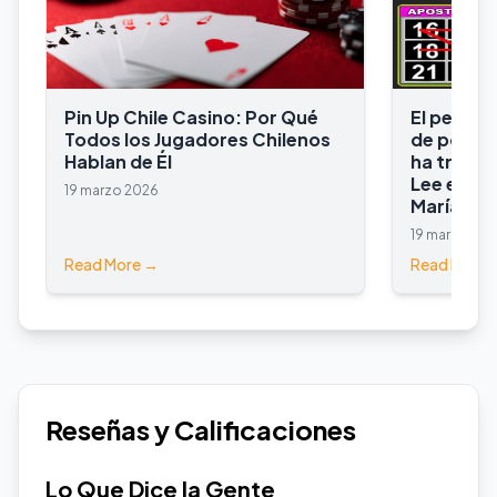
Pin Up Chile Casino: Por Qué
El peso m
Todos los Jugadores Chilenos
de poker 
Hablan de Él
ha transp
Lee este 
19 marzo 2026
María
19 marzo 20
Read More →
Read More 
Reseñas y Calificaciones
Lo Que Dice la Gente