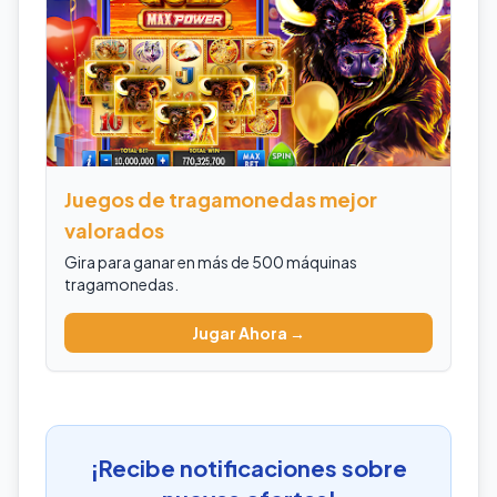
Juegos de tragamonedas mejor
valorados
Gira para ganar en más de 500 máquinas
tragamonedas.
Jugar Ahora →
¡Recibe notificaciones sobre