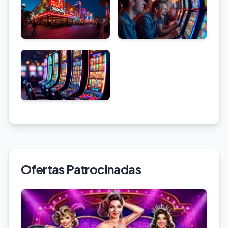
Ofertas Patrocinadas