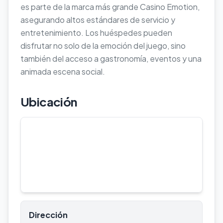
es parte de la marca más grande Casino Emotion,
asegurando altos estándares de servicio y
entretenimiento. Los huéspedes pueden
disfrutar no solo de la emoción del juego, sino
también del acceso a gastronomía, eventos y una
animada escena social.
Ubicación
Dirección