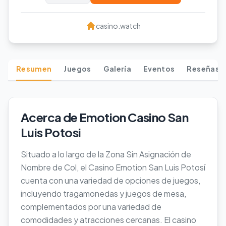
casino.watch
Resumen
Juegos
Galería
Eventos
Reseñas
Acerca de Emotion Casino San
Luis Potosi
Situado a lo largo de la Zona Sin Asignación de
Nombre de Col, el Casino Emotion San Luis Potosí
cuenta con una variedad de opciones de juegos,
incluyendo tragamonedas y juegos de mesa,
complementados por una variedad de
comodidades y atracciones cercanas. El casino