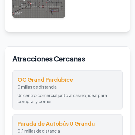
Atracciones Cercanas
OC Grand Pardubice
0 millas de distancia
Un centro comercial junto al casino, ideal para
comprar y comer.
Parada de Autobús U Grandu
0.1 millas de distancia