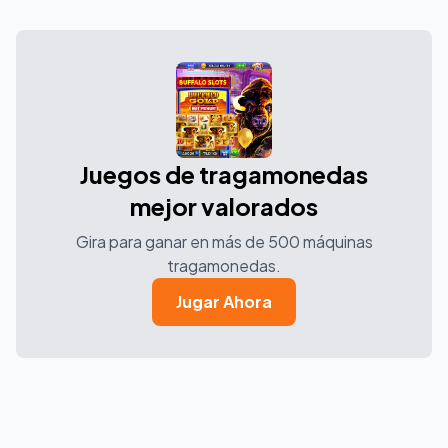
Juegos de tragamonedas
mejor valorados
Gira para ganar en más de 500 máquinas
tragamonedas.
Jugar Ahora