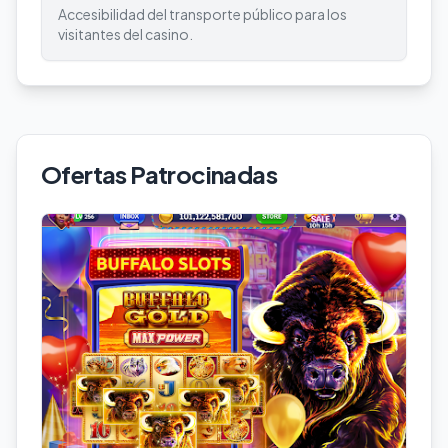
Accesibilidad del transporte público para los
visitantes del casino.
Ofertas Patrocinadas