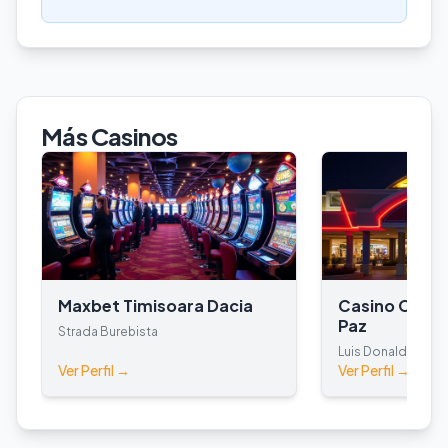
Más Casinos
Maxbet Timisoara Dacia
Casino Centr
Paz
Strada Burebista
Luis Donaldo Col
Ver Perfil →
Ver Perfil →