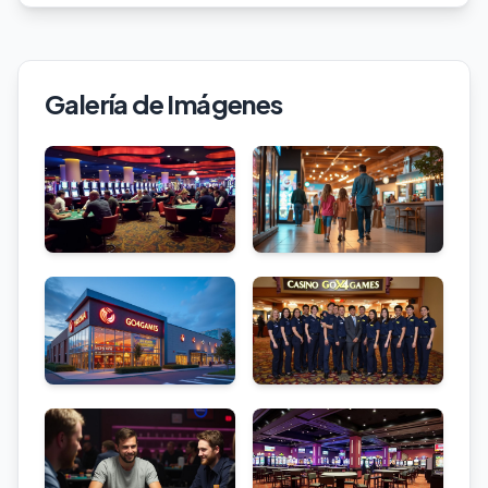
Galería de Imágenes