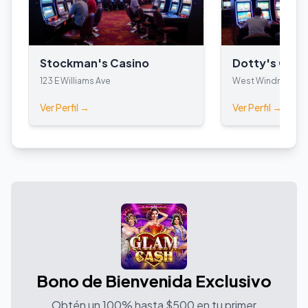
Stockman's Casino
Dotty's Casin
123 E Williams Ave
West Windmill Lan
Ver Perfil →
Ver Perfil →
Bono de Bienvenida Exclusivo
Obtén un 100% hasta $500 en tu primer