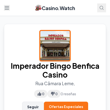
Casino.Watch
Open menu
Imperador Bingo Benfica
Casino
Rua Câmara Leme,
0
0
0 reseñas
Ofertas Especiales
Seguir