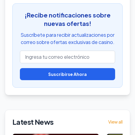
¡Recibe notificaciones sobre
nuevas ofertas!
Suscríbete para recibir actualizaciones por
correo sobre ofertas exclusivas de casino.
Suscribirse Ahora
Latest News
View all