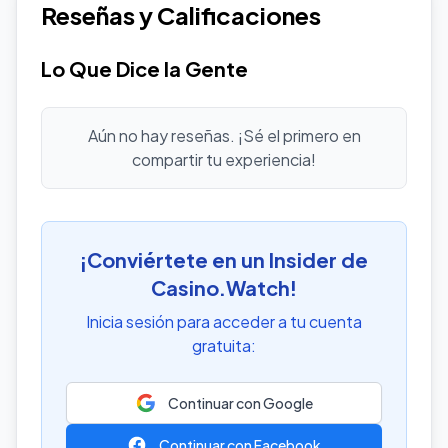
Reseñas y Calificaciones
Lo Que Dice la Gente
Aún no hay reseñas. ¡Sé el primero en
compartir tu experiencia!
¡Conviértete en un Insider de
Casino.Watch!
Inicia sesión para acceder a tu cuenta
gratuita:
Continuar con Google
Continuar con Facebook