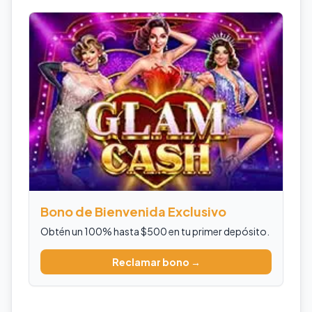
Bono de Bienvenida Exclusivo
Obtén un 100% hasta $500 en tu primer depósito.
Reclamar bono →