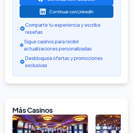
Continuar con LinkedIn
Comparte tu experiencia y escribe
reseñas
Sigue casinos para recibir
actualizaciones personalizadas
Desbloquea ofertas y promociones
exclusivas
Más Casinos