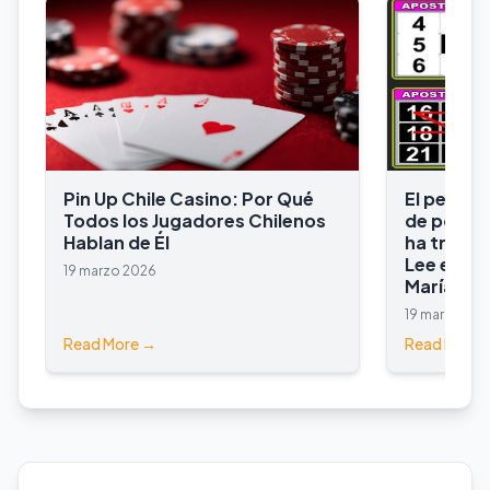
Pin Up Chile Casino: Por Qué
El peso m
Todos los Jugadores Chilenos
de poker 
Hablan de Él
ha transp
Lee este 
19 marzo 2026
María
19 marzo 20
Read More →
Read More 