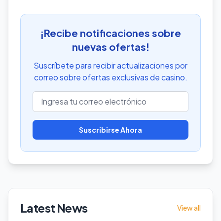
¡Recibe notificaciones sobre
nuevas ofertas!
Suscríbete para recibir actualizaciones por
correo sobre ofertas exclusivas de casino.
Suscribirse Ahora
Latest News
View all