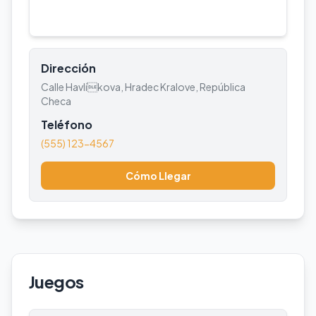
Dirección
Calle Havlíkova, Hradec Kralove, República
Checa
Teléfono
(555) 123-4567
Cómo Llegar
Juegos