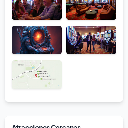
Atracciones Cercanas