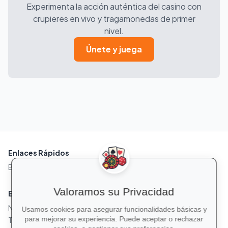
Experimenta la acción auténtica del casino con
crupieres en vivo y tragamonedas de primer
nivel.
Únete y juega
Enlaces Rápidos
Buscar
Valoramos su Privacidad
Explorar Más
Noticias
Usamos cookies para asegurar funcionalidades básicas y
Todos los idiomas
para mejorar su experiencia. Puede aceptar o rechazar