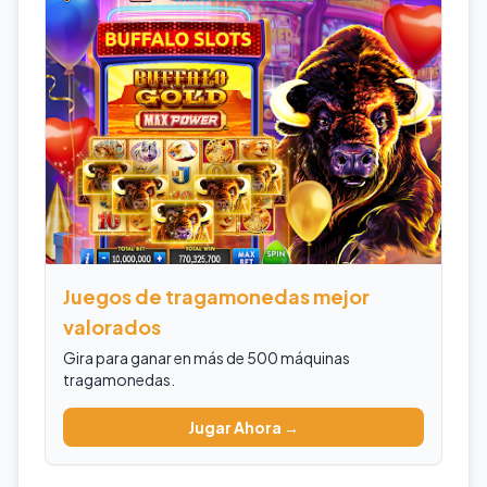
Juegos de tragamonedas mejor
valorados
Gira para ganar en más de 500 máquinas
tragamonedas.
Jugar Ahora →