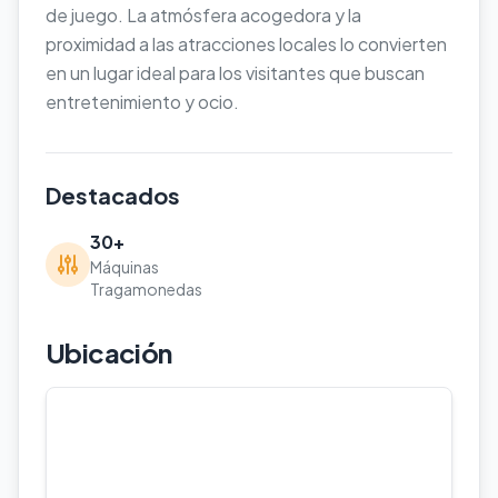
de juego. La atmósfera acogedora y la
proximidad a las atracciones locales lo convierten
en un lugar ideal para los visitantes que buscan
entretenimiento y ocio.
Destacados
30+
Máquinas
Tragamonedas
Ubicación