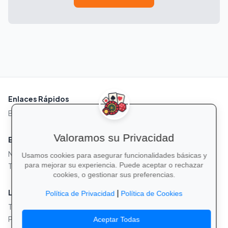
Enlaces Rápidos
Buscar
Valoramos su Privacidad
Explorar Más
Noticias
Usamos cookies para asegurar funcionalidades básicas y
Todos los idiomas
para mejorar su experiencia. Puede aceptar o rechazar
cookies, o gestionar sus preferencias.
Legal
|
Política de Privacidad
Política de Cookies
Términos de Servicio
Política de Privacidad
Aceptar Todas