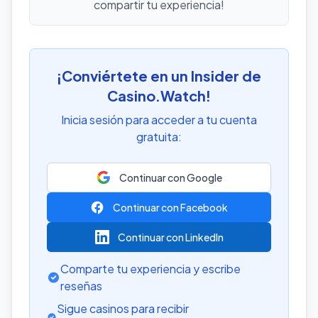
compartir tu experiencia!
¡Conviértete en un Insider de
Casino.Watch!
Inicia sesión para acceder a tu cuenta
gratuita:
Continuar con Google
Continuar con Facebook
Continuar con LinkedIn
Comparte tu experiencia y escribe
reseñas
Sigue casinos para recibir