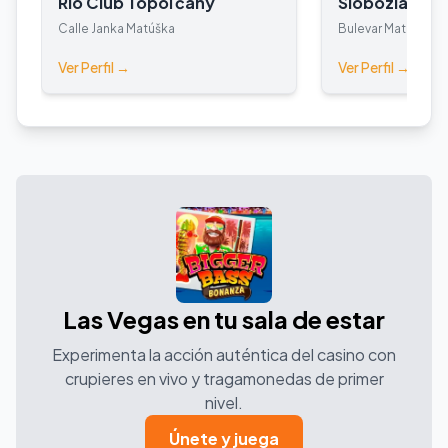
Rio Club Topoľčany
Slobozia Mat
Calle Janka Matúška
Bulevar Matei Bas
Ver Perfil →
Ver Perfil →
Las Vegas en tu sala de estar
Experimenta la acción auténtica del casino con
crupieres en vivo y tragamonedas de primer
nivel.
Únete y juega