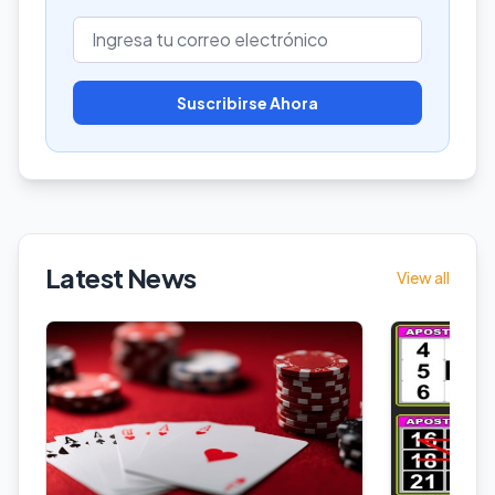
Suscribirse Ahora
Latest News
View all