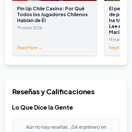
Pin Up Chile Casino: Por Qué
El peso m
Todos los Jugadores Chilenos
de poker 
Hablan de Él
ha transp
Lee este 
19 marzo 2026
María
19 marzo 20
Read More →
Read More 
Reseñas y Calificaciones
Lo Que Dice la Gente
Aún no hay reseñas. ¡Sé el primero en