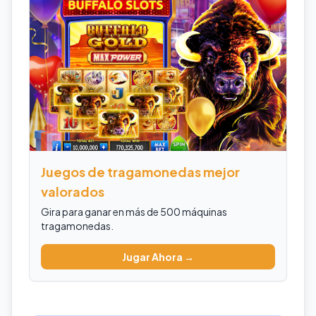
Juegos de tragamonedas mejor
valorados
Gira para ganar en más de 500 máquinas
tragamonedas.
Jugar Ahora →