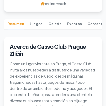
casino.watch
Resumen
Juegos
Galería
Eventos
Cercanos
Acerca de Casso Club Prague
Zličín
Como un lugar vibrante en Praga, el Casso Club
invita a los huéspedes a disfrutar de una variedad
de experiencias de juego, desde máquinas
tragamonedas hasta juegos de mesa, todo
dentro de un ambiente moderno y acogedor. El
club está diseñado para atender a una clientela
diversa que busca tanto emoción en el juego