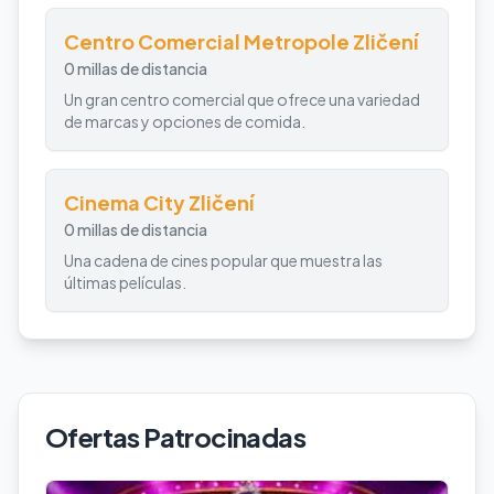
Centro Comercial Metropole Zličení
0 millas de distancia
Un gran centro comercial que ofrece una variedad
de marcas y opciones de comida.
Cinema City Zličení
0 millas de distancia
Una cadena de cines popular que muestra las
últimas películas.
Ofertas Patrocinadas