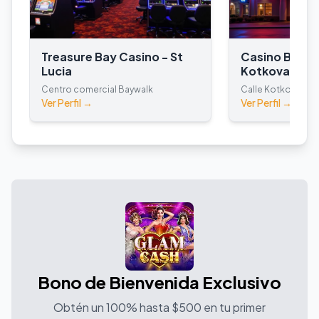
Treasure Bay Casino - St
Casino Bonve
Lucia
Kotkova
Centro comercial Baywalk
Calle Kotkova
Ver Perfil →
Ver Perfil →
Bono de Bienvenida Exclusivo
Obtén un 100% hasta $500 en tu primer