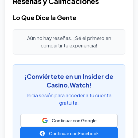
Reseñas y Calificaciones
Lo Que Dice la Gente
Aún no hay reseñas. ¡Sé el primero en
compartir tu experiencia!
¡Conviértete en un Insider de
Casino.Watch!
Inicia sesión para acceder a tu cuenta
gratuita:
Continuar con Google
Continuar con Facebook