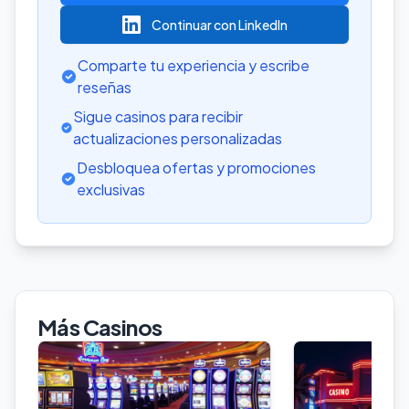
Continuar con LinkedIn
Comparte tu experiencia y escribe
reseñas
Sigue casinos para recibir
actualizaciones personalizadas
Desbloquea ofertas y promociones
exclusivas
Más Casinos