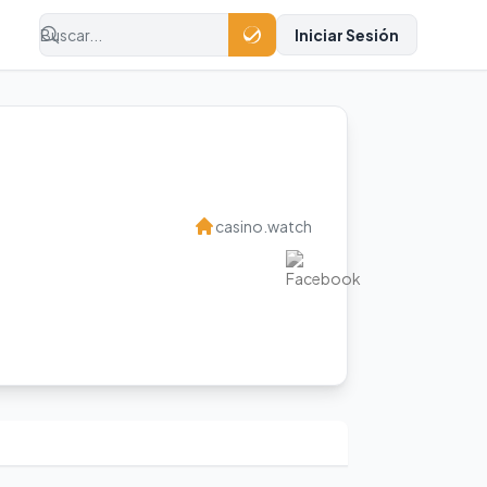
Iniciar Sesión
casino.watch