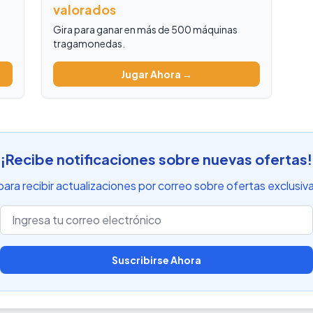
valorados
Gira para ganar en más de 500 máquinas
tragamonedas.
Jugar Ahora →
¡Recibe notificaciones sobre nuevas ofertas!
ara recibir actualizaciones por correo sobre ofertas exclusiv
Suscribirse Ahora