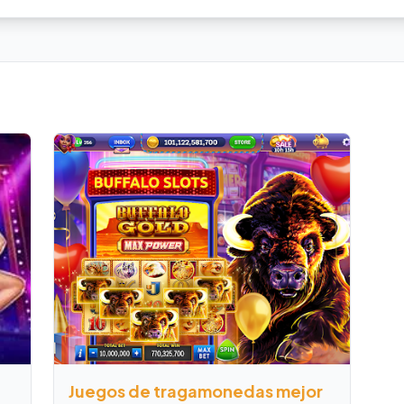
Juegos de tragamonedas mejor