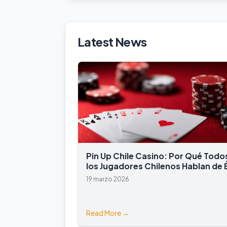
Latest News
Pin Up Chile Casino: Por Qué Todo
los Jugadores Chilenos Hablan de É
19 marzo 2026
Read More →