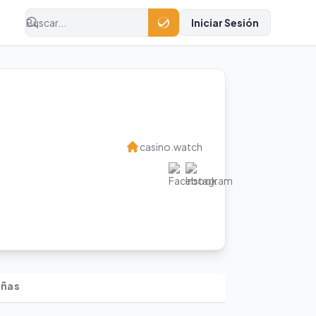
Iniciar Sesión
casino.watch
eñas