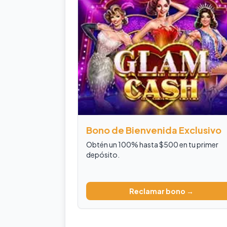
Bono de Bienvenida Exclusivo
Obtén un 100% hasta $500 en tu primer
depósito.
Reclamar bono →