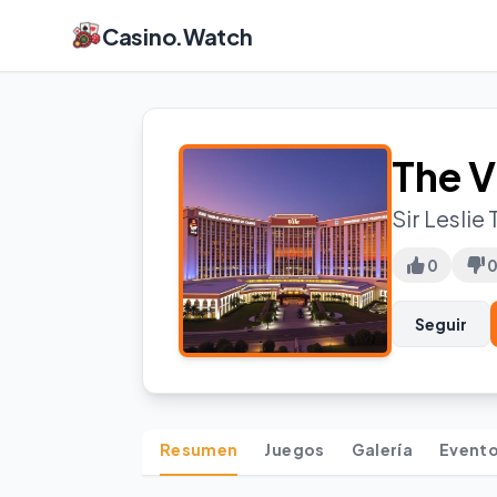
Casino.Watch
The V
Sir Leslie 
0
Seguir
Resumen
Juegos
Galería
Event