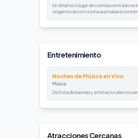
Un dinámico lugar de comida centrado en i
origen local con cocina australiana cont
Entretenimiento
Noches de Música en Vivo
Música
Disfruta de bandas y artistas locales toca
Atracciones Cercanas