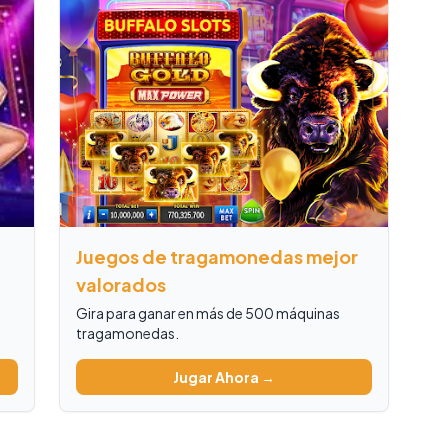
Juegos de tragamonedas mejor
valorados
Gira para ganar en más de 500 máquinas
tragamonedas.
Jugar Ahora →