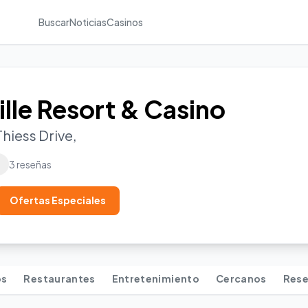
Buscar
Noticias
Casinos
ille Resort & Casino
Thiess Drive,
0
3 reseñas
Ofertas Especiales
os
Restaurantes
Entretenimiento
Cercanos
Res