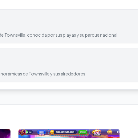
de Townsville, conocida por sus playas y su parque nacional.
anorámicas de Townsville y sus alrededores.