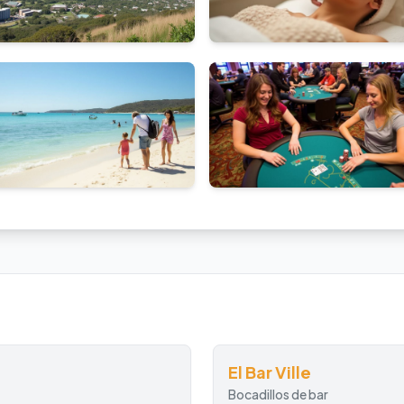
El Bar Ville
Bocadillos de bar