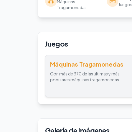
Máquinas
Juegos
Tragamonedas
Juegos
Máquinas Tragamonedas
Con más de 370 de las últimas y más
populares máquinas tragamonedas.
Galería de Imágenes