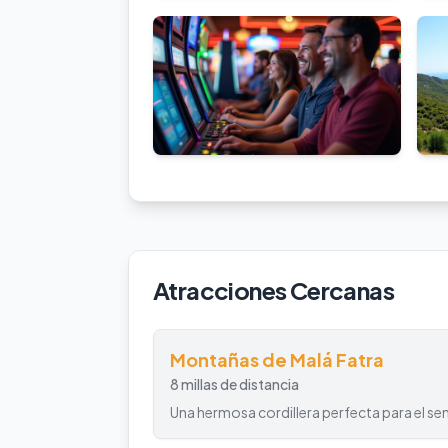
Atracciones Cercanas
Montañas de Malá Fatra
8 millas de distancia
Una hermosa cordillera perfecta para el sen