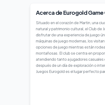
Acerca de Eurogold Game C
Situado en el corazón de Martin, una ci
natural y patrimonio cultural, el Club de
disfrutar de una experiencia de juego ú
máquinas de juego modernas, los visitan
opciones de juego mientras están rodea
montañosas. El club se centra en propo
atendiendo tanto a jugadores casuales 
después de un día de exploración o inten
Juegos Eurogold es el lugar perfecto para