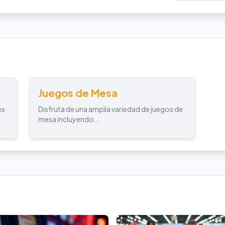
Juegos de Mesa
es
Disfruta de una amplia variedad de juegos de
mesa incluyendo ..