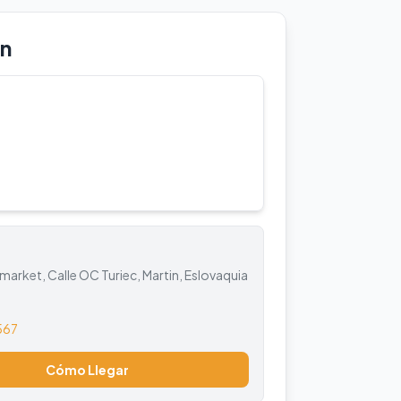
n
arket, Calle OC Turiec, Martin, Eslovaquia
567
Cómo Llegar