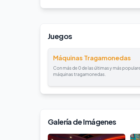
Juegos
Máquinas Tragamonedas
Con más de 0 de las últimas y más popular
máquinas tragamonedas.
Galería de Imágenes