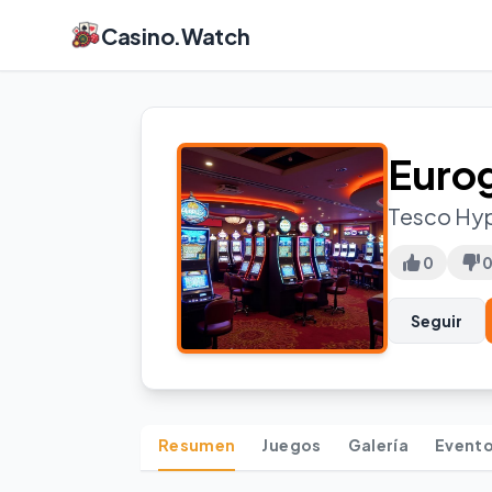
Casino.Watch
Eurog
Tesco Hy
0
Seguir
Resumen
Juegos
Galería
Event