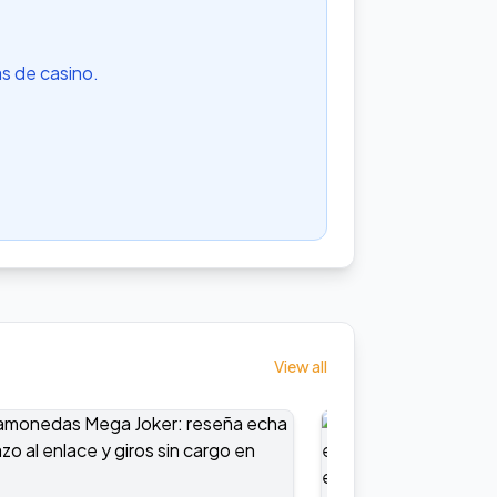
as de casino.
View all