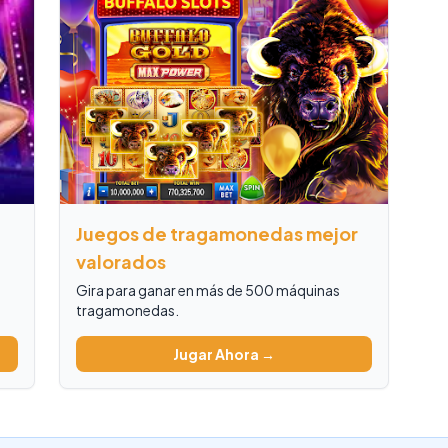
Juegos de tragamonedas mejor
valorados
Gira para ganar en más de 500 máquinas
tragamonedas.
Jugar Ahora →