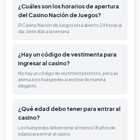
¿Cuáles son los horarios de apertura
del Casino Nación de Juegos?
El Casino Nación de Juegos está abierto 24 horas al
día, siete días a la semana.
¿Hay un código de vestimenta para
ingresar al casino?
No hay un código de vestimenta estricto, pero se
anima a los huéspedes a vestirse de manera
elegante.
¿Qué edad debo tener para entrar al
casino?
Los huéspedes deben tener al menos 18 años de
edad para entrar al casino.