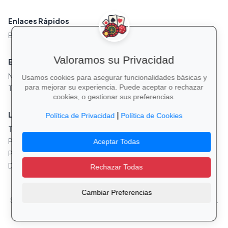
Enlaces Rápidos
Buscar
Valoramos su Privacidad
Explorar Más
Noticias
Usamos cookies para asegurar funcionalidades básicas y
Todos los idiomas
para mejorar su experiencia. Puede aceptar o rechazar
cookies, o gestionar sus preferencias.
Legal
|
Política de Privacidad
Política de Cookies
Términos de Servicio
Política de Privacidad
Aceptar Todas
Política de Cookies
Descargo de Responsabilidad
Rechazar Todas
© 2026 Casino.Watch. Todos los derechos reservados.
Cambiar Preferencias
Su guía definitiva de casinos y resorts físicos en todo el mundo.
Juegue de forma responsable. Debe tener la edad legal para jugar.