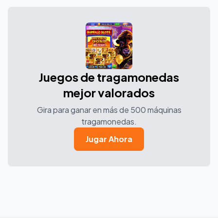
Juegos de tragamonedas
mejor valorados
Gira para ganar en más de 500 máquinas
tragamonedas.
Jugar Ahora