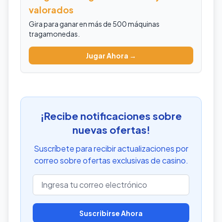
valorados
Gira para ganar en más de 500 máquinas
tragamonedas.
Jugar Ahora →
¡Recibe notificaciones sobre
nuevas ofertas!
Suscríbete para recibir actualizaciones por
correo sobre ofertas exclusivas de casino.
Suscribirse Ahora