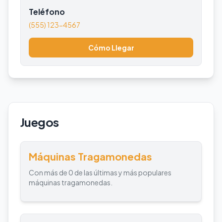
Teléfono
(555) 123-4567
Cómo Llegar
Juegos
Máquinas Tragamonedas
Con más de 0 de las últimas y más populares
máquinas tragamonedas.