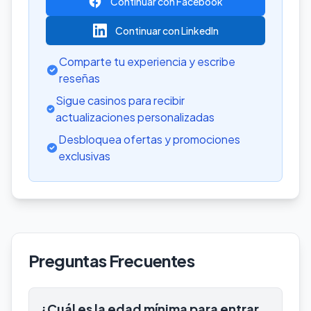
Continuar con Facebook
Continuar con LinkedIn
Comparte tu experiencia y escribe
reseñas
Sigue casinos para recibir
actualizaciones personalizadas
Desbloquea ofertas y promociones
exclusivas
Preguntas Frecuentes
¿Cuál es la edad mínima para entrar