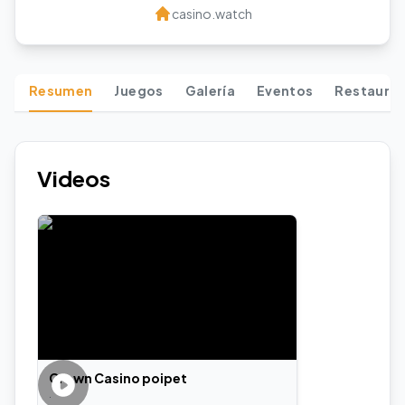
casino.watch
Resumen
Juegos
Galería
Eventos
Restaura
Videos
Crown Casino poipet
·