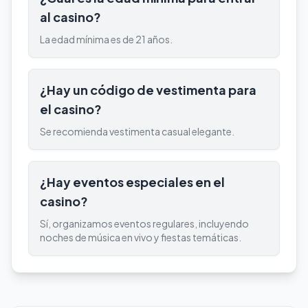
al casino?
La edad mínima es de 21 años.
¿Hay un código de vestimenta para
el casino?
Se recomienda vestimenta casual elegante.
¿Hay eventos especiales en el
casino?
Sí, organizamos eventos regulares, incluyendo
noches de música en vivo y fiestas temáticas.