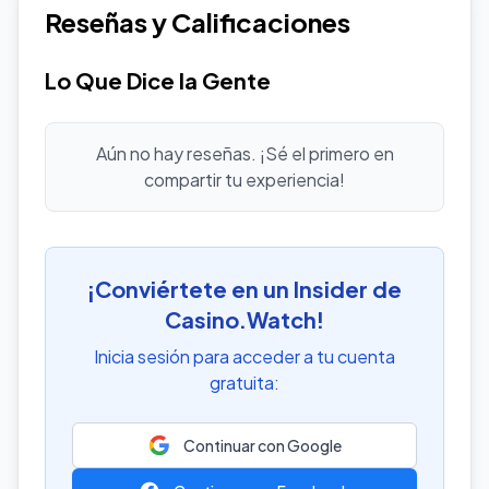
Reseñas y Calificaciones
Lo Que Dice la Gente
Aún no hay reseñas. ¡Sé el primero en
compartir tu experiencia!
¡Conviértete en un Insider de
Casino.Watch!
Inicia sesión para acceder a tu cuenta
gratuita:
Continuar con Google