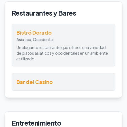
Restaurantes y Bares
Bistró Dorado
Asiática, Occidental
Un elegante restaurante que ofrece una variedad
de platos asiáticos y occidentales en un ambiente
estilizado.
Bar del Casino
Entretenimiento