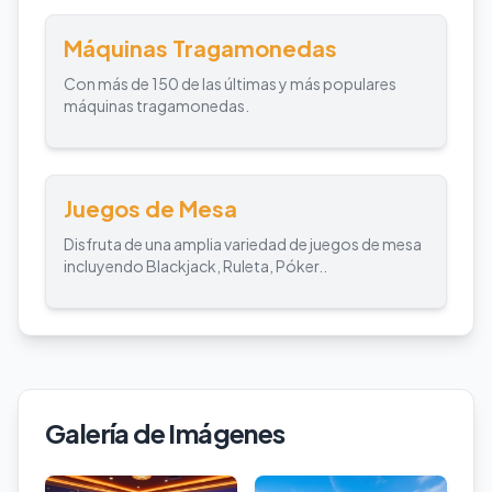
Máquinas Tragamonedas
Con más de 150 de las últimas y más populares
máquinas tragamonedas.
Juegos de Mesa
Disfruta de una amplia variedad de juegos de mesa
incluyendo Blackjack, Ruleta, Póker..
Galería de Imágenes