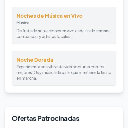
Noches de Música en Vivo
Música
Disfruta de actuaciones en vivo cada fin de semana
con bandas y artistas locales.
Noche Dorada
Experimenta una vibrante vida nocturna con los
mejores DJs y música de baile que mantiene la fiesta
en marcha.
Ofertas Patrocinadas