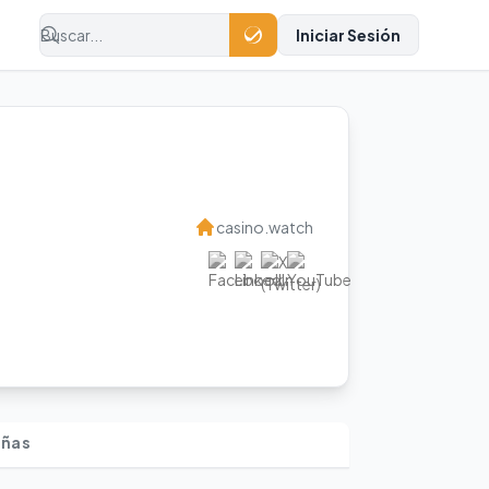
Iniciar Sesión
casino.watch
eñas