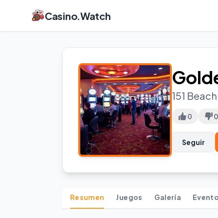
Casino.Watch
Golde
151 Beach
0
Seguir
Resumen
Juegos
Galería
Event