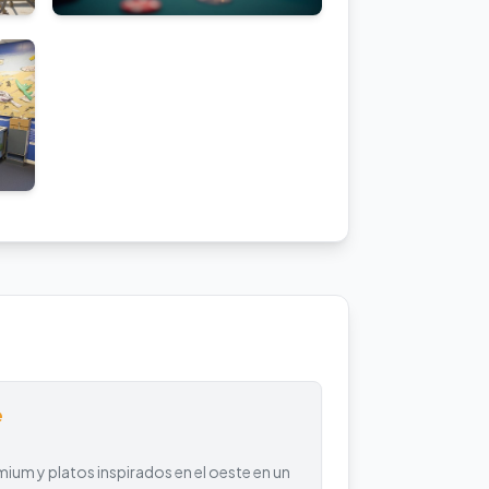
e
ium y platos inspirados en el oeste en un