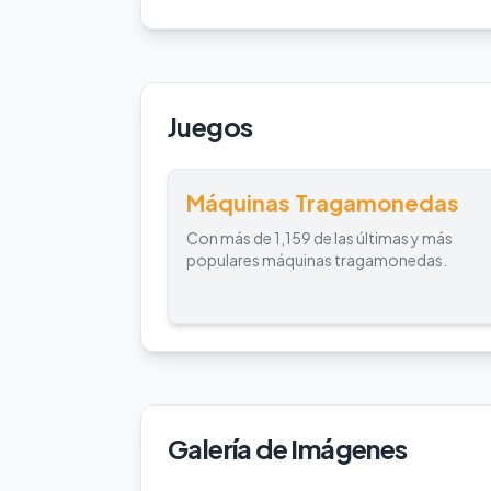
Juegos
Máquinas Tragamonedas
Con más de 1,159 de las últimas y más
populares máquinas tragamonedas.
Galería de Imágenes