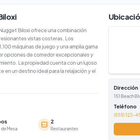
iloxi
Ubicació
n Nugget Biloxi ofrece una combinación
resionantes vistas costeras. Los
1,100 máquinas de juego y una amplia gama
r opciones de comedor excepcionales y
iento. La propiedad cuenta con un lujoso
e en un destino ideal para la relajación y el
Dirección
151 Beach Blv
Teléfono
(555) 123-4
pos
2
 de Mesa
Restaurantes