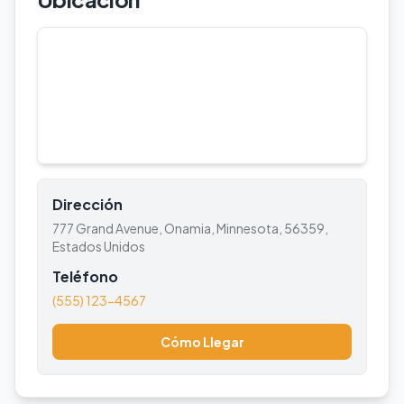
Dirección
777 Grand Avenue, Onamia, Minnesota, 56359,
Estados Unidos
Teléfono
(555) 123-4567
Cómo Llegar