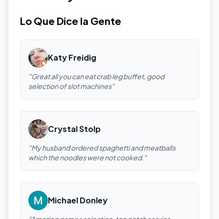
Lo Que Dice la Gente
Katy Freidig
"Great all you can eat crab leg buffet, good
selection of slot machines"
Crystal Stolp
"My husband ordered spaghetti and meatballs
which the noodles were not cooked."
Michael Donley