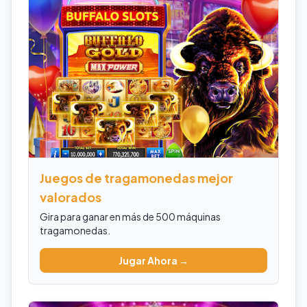
Juegos de tragamonedas mejor
valorados
Gira para ganar en más de 500 máquinas
tragamonedas.
Jugar Ahora →