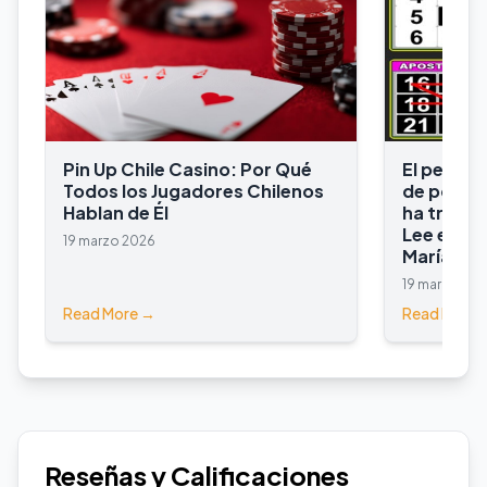
Pin Up Chile Casino: Por Qué
El peso m
Todos los Jugadores Chilenos
de poker 
Hablan de Él
ha transp
Lee este 
19 marzo 2026
María
19 marzo 20
Read More →
Read More 
Reseñas y Calificaciones