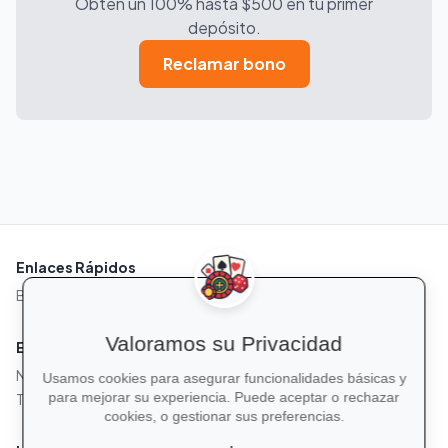
Obtén un 100% hasta $500 en tu primer
depósito.
Reclamar bono
Enlaces Rápidos
Buscar
Valoramos su Privacidad
Explorar Más
Noticias
Usamos cookies para asegurar funcionalidades básicas y
Todos los idiomas
para mejorar su experiencia. Puede aceptar o rechazar
cookies, o gestionar sus preferencias.