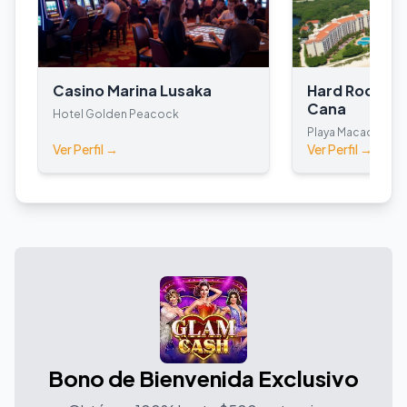
Casino Marina Lusaka
Hard Rock Ca
Cana
Hotel Golden Peacock
Playa Macao
Ver Perfil →
Ver Perfil →
Bono de Bienvenida Exclusivo