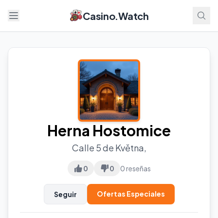
Casino.Watch
Open menu
Herna Hostomice
Calle 5 de Května,
0
0
0 reseñas
Ofertas Especiales
Seguir