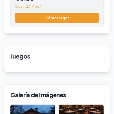
(555) 123-4567
Cómo Llegar
Juegos
Galería de Imágenes