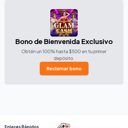
Bono de Bienvenida Exclusivo
Obtén un 100% hasta $500 en tu primer
depósito.
Reclamar bono
Enlaces Rápidos