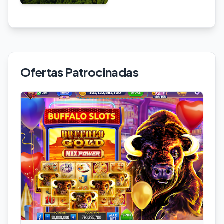
Ofertas Patrocinadas