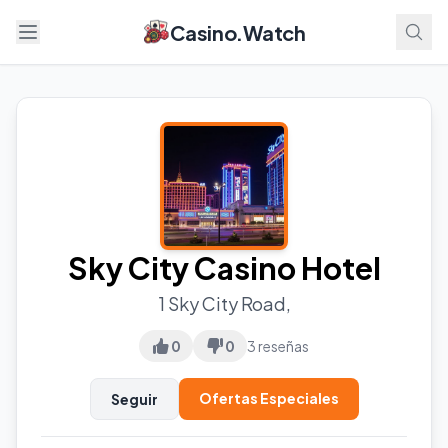
Casino.Watch
Open menu
Sky City Casino Hotel
1 Sky City Road,
0
0
3 reseñas
Ofertas Especiales
Seguir