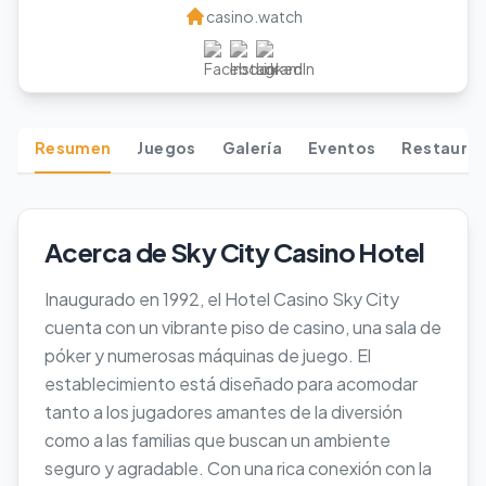
casino.watch
Resumen
Juegos
Galería
Eventos
Restaura
Acerca de Sky City Casino Hotel
Inaugurado en 1992, el Hotel Casino Sky City
cuenta con un vibrante piso de casino, una sala de
póker y numerosas máquinas de juego. El
establecimiento está diseñado para acomodar
tanto a los jugadores amantes de la diversión
como a las familias que buscan un ambiente
seguro y agradable. Con una rica conexión con la