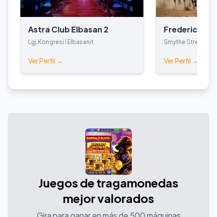
Astra Club Elbasan 2
Fredericton
Lgj.Kongresi I Elbasanit
Smythe Street
Ver Perfil →
Ver Perfil →
Juegos de tragamonedas
mejor valorados
Gira para ganar en más de 500 máquinas