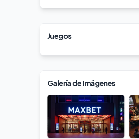
Juegos
Galería de Imágenes