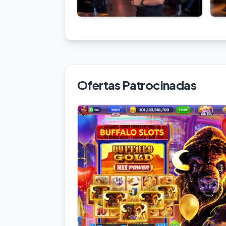
Ofertas Patrocinadas