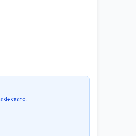
as de casino.