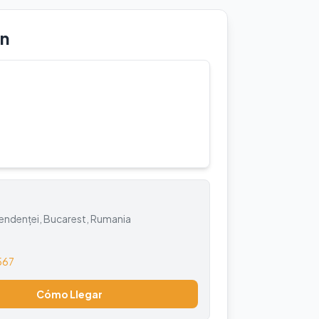
n
pendenței, Bucarest, Rumania
567
Cómo Llegar