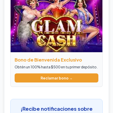
Bono de Bienvenida Exclusivo
Obtén un 100% hasta $500 en tu primer depósito.
Reclamar bono →
¡Recibe notificaciones sobre