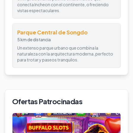
conecta Incheon con el continente, ofreciendo
vistas espectaculares.
Parque Central de Songdo
5 km de distancia
Un extenso parque urbano que combina la
naturaleza con la arquitectura moderna, perfecto
para trotar y paseos tranquilos.
Ofertas Patrocinadas