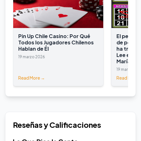
Pin Up Chile Casino: Por Qué
El peso m
Todos los Jugadores Chilenos
de poker 
Hablan de Él
ha transp
Lee este 
19 marzo 2026
María
19 marzo 20
Read More →
Read More 
Reseñas y Calificaciones