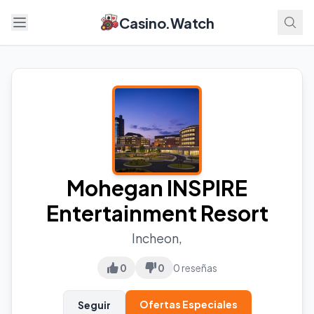
Casino.Watch
Open menu
Mohegan INSPIRE
Entertainment Resort
Incheon,
0
0
0 reseñas
Ofertas Especiales
Seguir