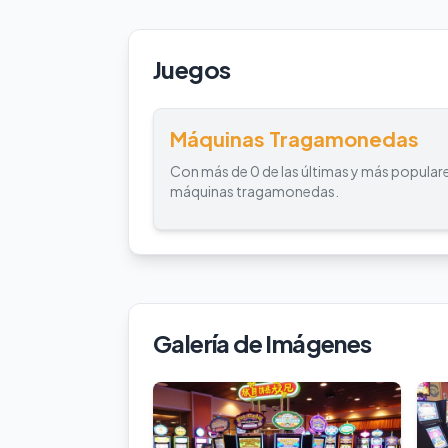
Juegos
Máquinas Tragamonedas
Con más de 0 de las últimas y más popular
máquinas tragamonedas.
Galería de Imágenes