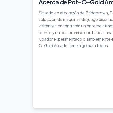
Acerca de Pot-O-Gold Ar
Situado en el corazón de Bridgetown, 
selección de máquinas de juego diseñad
visitantes encontrarán un entorno atract
cliente y un compromiso con brindar una
jugador experimentado o simplemente e
O-Gold Arcade tiene algo para todos.