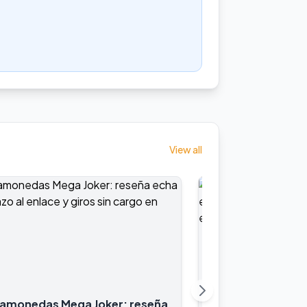
View all
amonedas Mega Joker: reseña
El crecimiento de