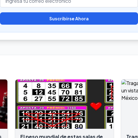
Suscribirse Ahora
s
El peso mundial de estas salas de
Trag