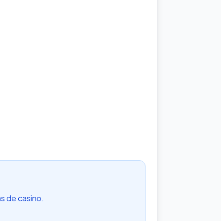
as de casino.