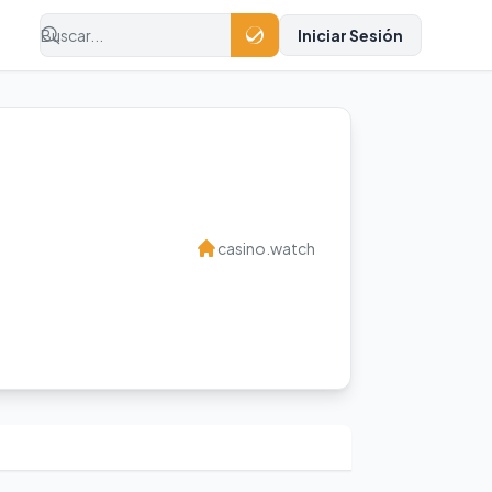
Iniciar Sesión
casino.watch