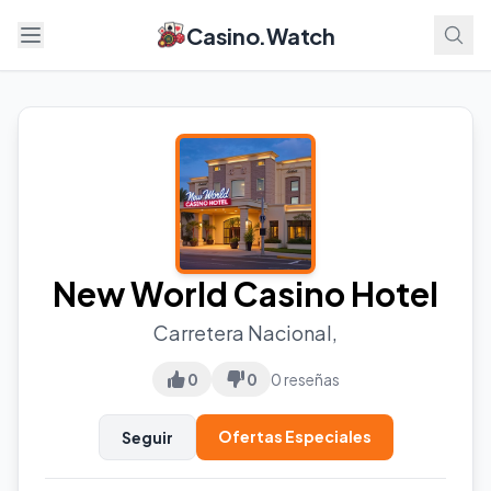
Casino.Watch
Open menu
New World Casino Hotel
Carretera Nacional,
0
0
0 reseñas
Ofertas Especiales
Seguir