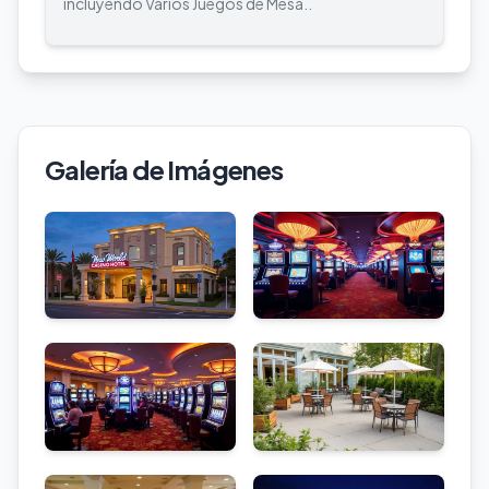
incluyendo Varios Juegos de Mesa..
Galería de Imágenes