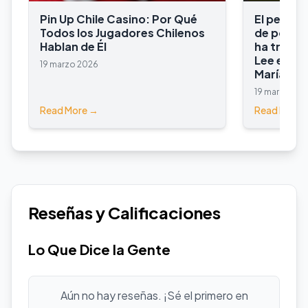
Pin Up Chile Casino: Por Qué
El peso m
Todos los Jugadores Chilenos
de poker 
Hablan de Él
ha transp
Lee este 
19 marzo 2026
María
19 marzo 20
Read More →
Read More 
Reseñas y Calificaciones
Lo Que Dice la Gente
Aún no hay reseñas. ¡Sé el primero en