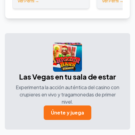
Ver Perfil →
Ver Perfil →
Las Vegas en tu sala de estar
Experimenta la acción auténtica del casino con
crupieres en vivo y tragamonedas de primer
nivel.
Únete y juega