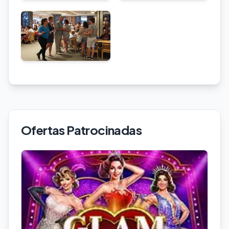
Ofertas Patrocinadas