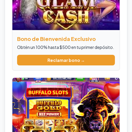
Bono de Bienvenida Exclusivo
Obtén un 100% hasta $500 en tu primer depósito.
Reclamar bono →