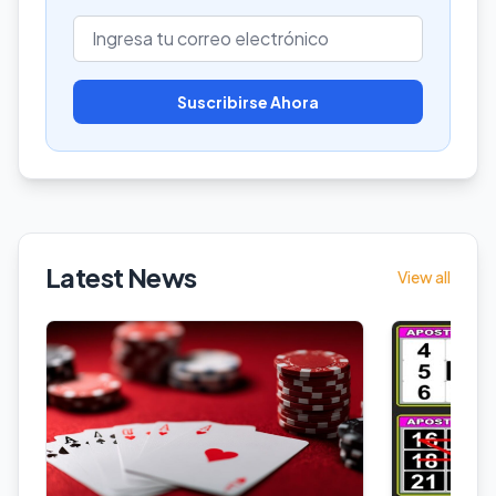
Suscribirse Ahora
Latest News
View all