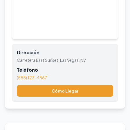
Dirección
Carretera East Sunset, Las Vegas, NV
Teléfono
(555) 123-4567
Cómo Llegar