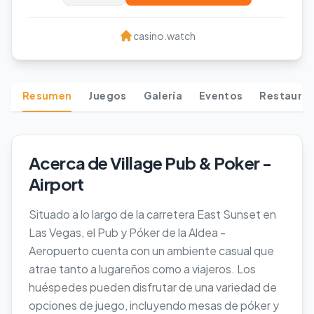
casino.watch
Resumen
Juegos
Galería
Eventos
Restaura
Acerca de Village Pub & Poker -
Airport
Situado a lo largo de la carretera East Sunset en
Las Vegas, el Pub y Póker de la Aldea -
Aeropuerto cuenta con un ambiente casual que
atrae tanto a lugareños como a viajeros. Los
huéspedes pueden disfrutar de una variedad de
opciones de juego, incluyendo mesas de póker y