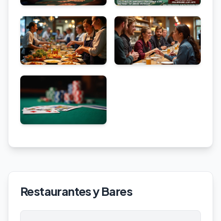
Restaurantes y Bares