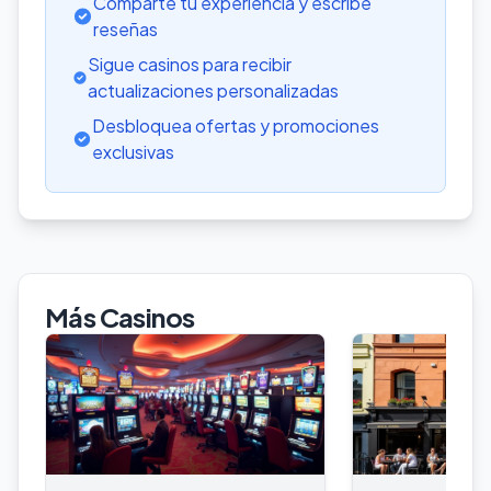
Comparte tu experiencia y escribe
reseñas
Sigue casinos para recibir
actualizaciones personalizadas
Desbloquea ofertas y promociones
exclusivas
Más Casinos