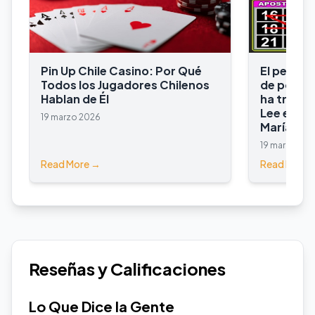
Pin Up Chile Casino: Por Qué
El peso m
Todos los Jugadores Chilenos
de poker 
Hablan de Él
ha transp
Lee este 
19 marzo 2026
María
19 marzo 20
Read More →
Read More 
Reseñas y Calificaciones
Lo Que Dice la Gente