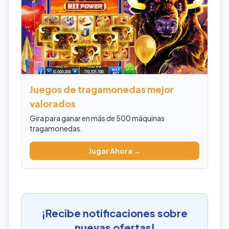
Juegos de tragamonedas mejor
valorados
Gira para ganar en más de 500 máquinas
tragamonedas.
Jugar Ahora →
¡Recibe notificaciones sobre
nuevas ofertas!