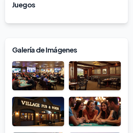
Juegos
Galería de Imágenes