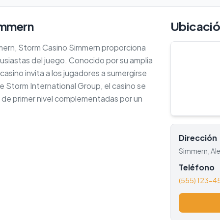
immern
Ubicació
mmern, Storm Casino Simmern proporciona
siastas del juego. Conocido por su amplia
asino invita a los jugadores a sumergirse
 Storm International Group, el casino se
o de primer nivel complementadas por un
Dirección
Simmern, Al
Teléfono
(555) 123-4