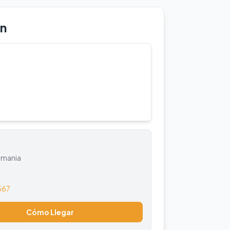
n
emania
567
Cómo Llegar