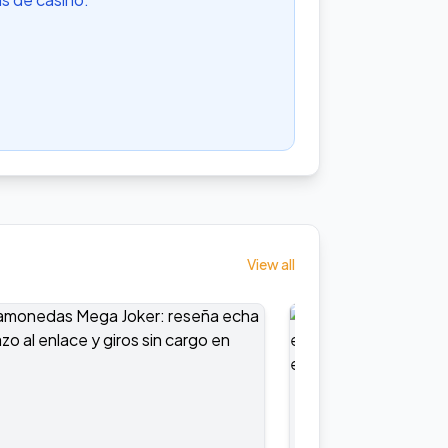
View all