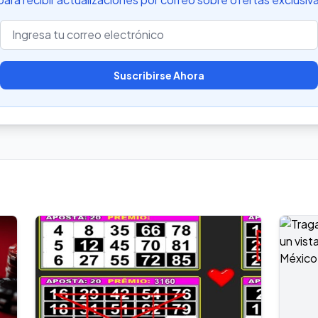
Suscribirse Ahora