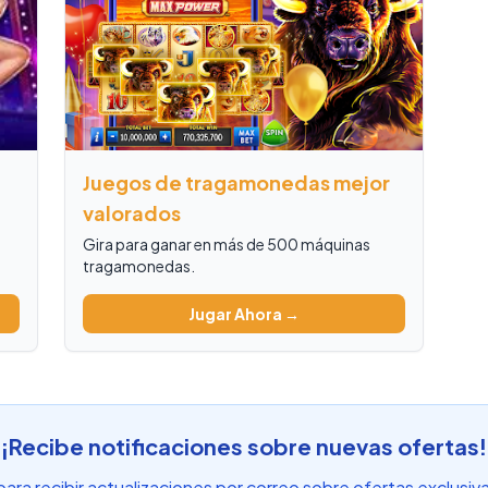
Juegos de tragamonedas mejor
valorados
Gira para ganar en más de 500 máquinas
tragamonedas.
Jugar Ahora →
¡Recibe notificaciones sobre nuevas ofertas!
ara recibir actualizaciones por correo sobre ofertas exclusiv