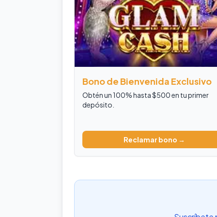
Bono de Bienvenida Exclusivo
Obtén un 100% hasta $500 en tu primer
depósito.
Reclamar bono →
Suscríbete p