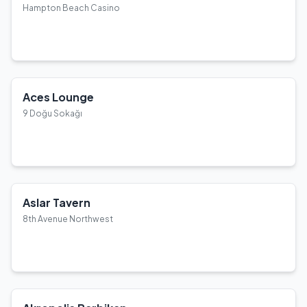
Hampton Beach Casino
Detayları Gör
Aces Lounge
9 Doğu Sokağı
Detayları Gör
Aslar Tavern
8th Avenue Northwest
Detayları Gör