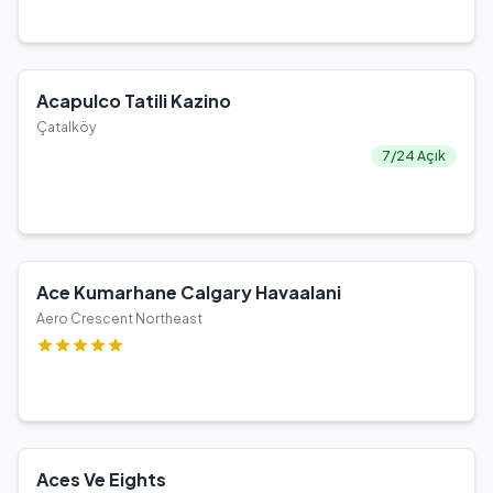
Detayları Gör
Acapulco Tatili Kazino
Çatalköy
7/24 Açık
Detayları Gör
Ace Kumarhane Calgary Havaalani
Aero Crescent Northeast
Detayları Gör
Aces Ve Eights