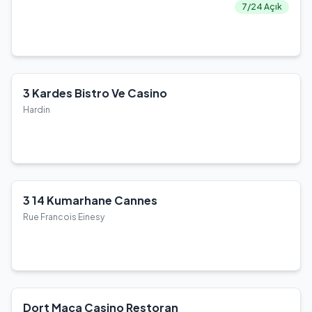
7/24 Açık
Detayları Gör
3 Kardes Bistro Ve Casino
Hardin
Detayları Gör
3 14 Kumarhane Cannes
Rue Francois Einesy
Detayları Gör
Dort Maca Casino Restoran