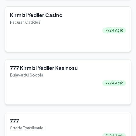
Kirmizi Yediler Casino
Păcurari Caddesi
7/24 Açık
Detayları Gör
777 Kirmizi Yediler Kasinosu
Bulevardul Socola
7/24 Açık
Detayları Gör
777
Strada Transilvaniei
7/24 Açık