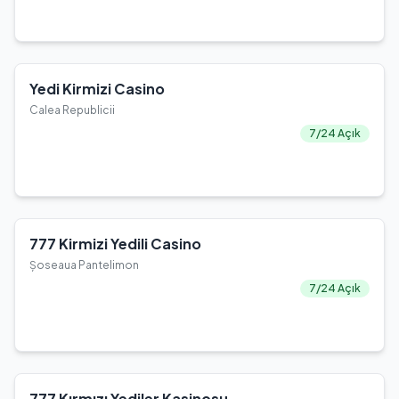
Detayları Gör
Yedi Kirmizi Casino
Calea Republicii
7/24 Açık
Detayları Gör
777 Kirmizi Yedili Casino
Șoseaua Pantelimon
7/24 Açık
Detayları Gör
777 Kırmızı Yediler Kasinosu