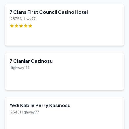
7 Clans First Council Casino Hotel
12875 N. Hwy 77
Detayları Gör
7 Clanlar Gazinosu
Highway 177
Detayları Gör
Yedi Kabile Perry Kasinosu
12345 Highway 77
Detayları Gör