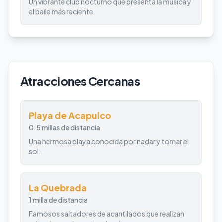
Un vibrante club nocturno que presenta la música y
el baile más reciente.
Atracciones Cercanas
Playa de Acapulco
0.5 millas de distancia
Una hermosa playa conocida por nadar y tomar el
sol.
La Quebrada
1 milla de distancia
Famosos saltadores de acantilados que realizan