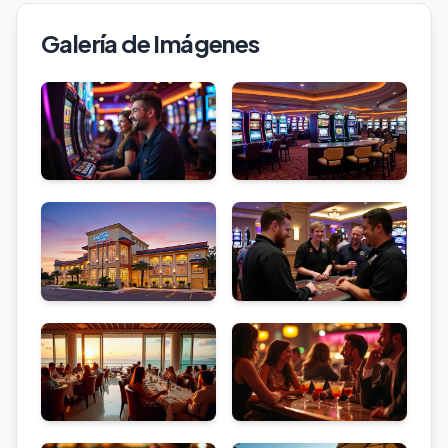
Galería de Imágenes