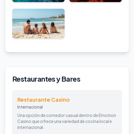
Restaurantes y Bares
Restaurante Casino
Internacional
Una opción de comedor casual dentro de Emotion
Casino que ofrece una variedad de cocina local e
internacional.