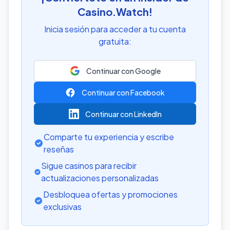
Casino.Watch!
Inicia sesión para acceder a tu cuenta
gratuita:
Continuar con Google
Continuar con Facebook
Continuar con LinkedIn
Comparte tu experiencia y escribe
reseñas
Sigue casinos para recibir
actualizaciones personalizadas
Desbloquea ofertas y promociones
exclusivas