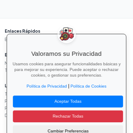
Enlaces Rápidos
Buscar
Valoramos su Privacidad
Explorar Más
Noticias
Usamos cookies para asegurar funcionalidades básicas y
Todos los idiomas
para mejorar su experiencia. Puede aceptar o rechazar
cookies, o gestionar sus preferencias.
Legal
|
Política de Privacidad
Política de Cookies
Términos de Servicio
Política de Privacidad
Aceptar Todas
Política de Cookies
Descargo de Responsabilidad
Rechazar Todas
© 2026 Casino.Watch. Todos los derechos reservados.
Cambiar Preferencias